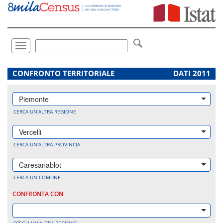
Vai
direttamente
a:
Contenuto
Ricerca
Toggle
navigation
.
CONFRONTO TERRITORIALE
DATI 2011
Piemonte
CERCA UN'ALTRA REGIONE
Vercelli
CERCA UN'ALTRA PROVINCIA
Caresanablot
CERCA UN COMUNE
CONFRONTA CON