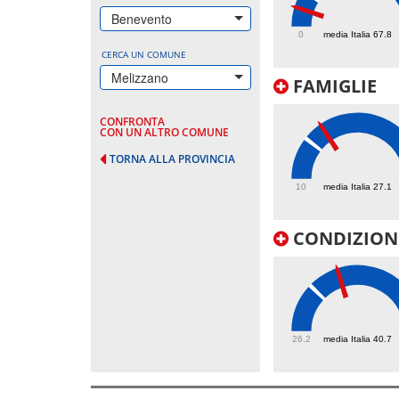
35.4
Benevento
0
media Italia 67.8
CERCA UN COMUNE
Melizzano
FAMIGLIE
CONFRONTA
CON UN ALTRO COMUNE
TORNA ALLA PROVINCIA
34.9
10
media Italia 27.1
CONDIZIONI
49.9
26.2
media Italia 40.7