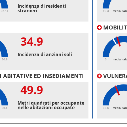
47.
Incidenza di residenti
stranieri
367.1
19.3
media Itali
MOBILI
34.9
29.
Incidenza di anziani soli
90.9
0
media Itali
 ABITATIVE ED INSEDIAMENTI
VULNERA
49.9
99.
Metri quadrati per occupante
nelle abitazioni occupate
85.6
93.6
media Itali