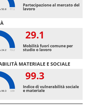
9
Partecipazione al mercato del
lavoro
a 50.8
77.1
TÀ
29.1
1
Mobilità fuori comune per
studio o lavoro
a 24.2
73.2
BILITÀ MATERIALE E SOCIALE
99.3
3
Indice di vulnerabilità sociale
e materiale
a 99.3
109