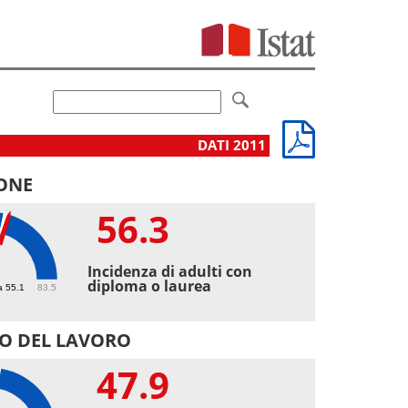
DATI 2011
ONE
56.3
3
Incidenza di adulti con
diploma o laurea
a 55.1
83.5
O DEL LAVORO
47.9