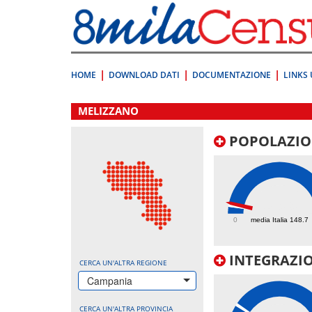
Vai
direttamente
a:
Contenuto
Ricerca
HOME
DOWNLOAD DATI
DOCUMENTAZIONE
LINKS 
.
MELIZZANO
POPOLAZIO
189.9
0
media Italia 148.7
INTEGRAZIO
CERCA UN'ALTRA REGIONE
Campania
CERCA UN'ALTRA PROVINCIA