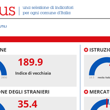
UTILI
NE
ISTRUZI
189.9
56.
Indice di vecchiaia
2850
16.5
media Itali
NE DEGLI STRANIERI
MERCAT
35.4