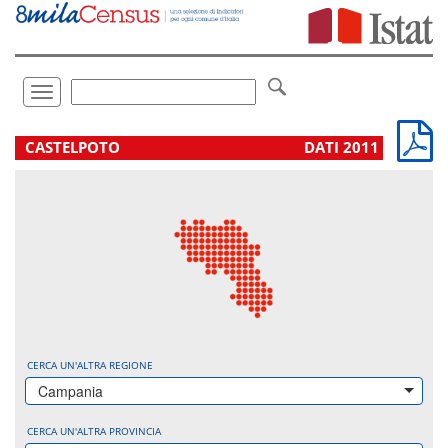
Vai
direttamente
a:
Contenuto
Ricerca
Toggle
navigation
.
CASTELPOTO
DATI 2011
CERCA UN'ALTRA REGIONE
Campania
CERCA UN'ALTRA PROVINCIA