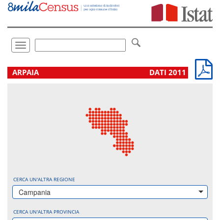
Vai
direttamente
a:
Contenuto
Ricerca
Toggle
navigation
.
ARPAIA
DATI 2011
CERCA UN'ALTRA REGIONE
Campania
CERCA UN'ALTRA PROVINCIA