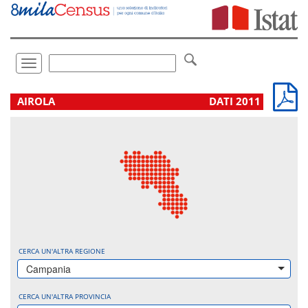
Vai
direttamente
a:
Contenuto
Ricerca
Toggle
navigation
.
AIROLA
DATI 2011
CERCA UN'ALTRA REGIONE
Campania
CERCA UN'ALTRA PROVINCIA