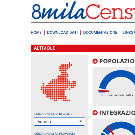
Vai
direttamente
a:
Contenuto
Ricerca
HOME
DOWNLOAD DATI
DOCUMENTAZIONE
LINKS 
.
ALTIVOLE
POPOLAZIO
86.6
0
media Italia 148.7
INTEGRAZIO
CERCA UN'ALTRA REGIONE
Veneto
CERCA UN'ALTRA PROVINCIA