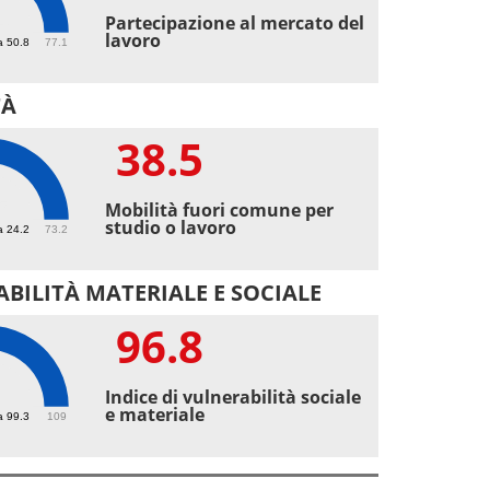
4
Partecipazione al mercato del
lavoro
a 50.8
77.1
TÀ
38.5
5
Mobilità fuori comune per
studio o lavoro
a 24.2
73.2
BILITÀ MATERIALE E SOCIALE
96.8
8
Indice di vulnerabilità sociale
e materiale
a 99.3
109