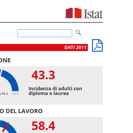
DATI 2011
ONE
43.3
3
Incidenza di adulti con
diploma o laurea
a 55.1
83.5
O DEL LAVORO
58.4