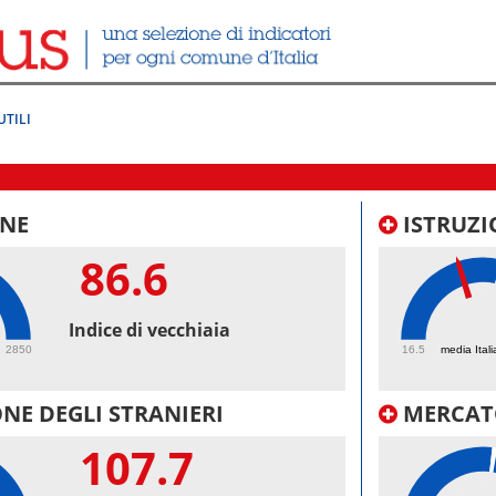
UTILI
NE
ISTRUZI
86.6
43.
Indice di vecchiaia
2850
16.5
media Itali
NE DEGLI STRANIERI
MERCAT
107.7