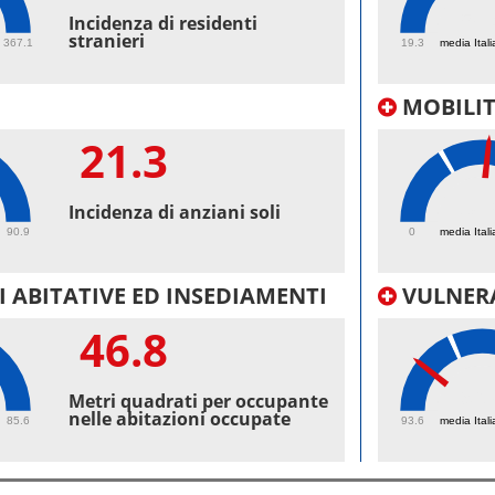
58.
Incidenza di residenti
stranieri
367.1
19.3
media Itali
MOBILI
21.3
38.
Incidenza di anziani soli
90.9
0
media Itali
 ABITATIVE ED INSEDIAMENTI
VULNERA
46.8
96.
Metri quadrati per occupante
nelle abitazioni occupate
85.6
93.6
media Itali