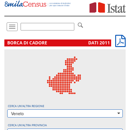
Vai
direttamente
a:
Contenuto
Ricerca
Toggle
navigation
.
BORCA DI CADORE
DATI 2011
CERCA UN'ALTRA REGIONE
Veneto
CERCA UN'ALTRA PROVINCIA