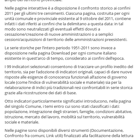
Nelle pagine interattive è a disposizione il confronto storico ai confini
2011 per gli ultimi tre censimenti. Ciascuna pagina, costruita per ogni
unità comunale e provinciale esistente al 9 ottobre del 2011, contiene
infatti i dati riferiti ai confini che la delimitano a questa data: in tal
modo sono neutralizzati gli eventuali effetti dovuti a
cessazione/creazione di nuove amministrazioni o a semplici
cessioni/acquisizioni di territorio delle amministrazioni preesistenti.
Le serie storiche per l’intero periodo 1951-2011 sono invece a
disposizione nella pagina Download per ogni comune italiano
esistente in quest’arco di tempo, considerato ai confini dell’epoca.
I 99 indicatori selezionati consentono di tracciare un profilo inedito del
territorio, sia per l’adozione di indicatori originali, capaci di dare nuove
risposte alle esigenze di conoscenza funzionali all’azione di governo
locale (come l’indice di vulnerabilità sociale e materiale) sia per la
rielaborazione di indici più tradizionali resi confrontabili in serie storica
grazie alla ricostruzione dei dati di base.
Otto indicatori particolarmente significativi introducono, nella pagina
del singolo Comune, i temi entro cui sono stati classificati i dati:
popolazione, integrazione degli stranieri, famiglie, condizioni abitative,
istruzione, mercato del lavoro, mobilità sul territorio, vulnerabilità
sociale e materiale.
Nelle pagine sono disponibili diversi strumenti (Documentazione,
Confronto fra comuni, Link utili) finalizzati alla facilitazione della lettura