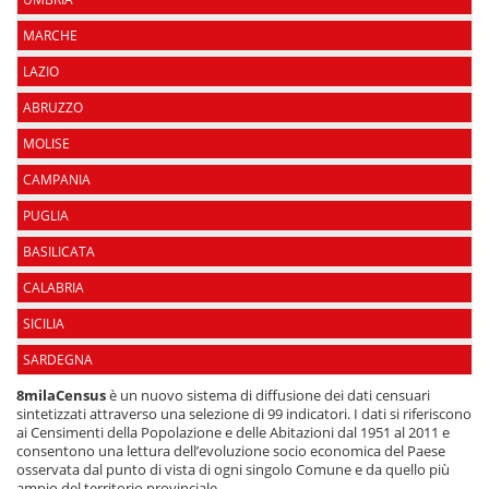
MARCHE
LAZIO
ABRUZZO
MOLISE
CAMPANIA
PUGLIA
BASILICATA
CALABRIA
SICILIA
SARDEGNA
8milaCensus
è un nuovo sistema di diffusione dei dati censuari
sintetizzati attraverso una selezione di 99 indicatori. I dati si riferiscono
ai Censimenti della Popolazione e delle Abitazioni dal 1951 al 2011 e
consentono una lettura dell’evoluzione socio economica del Paese
osservata dal punto di vista di ogni singolo Comune e da quello più
ampio del territorio provinciale.