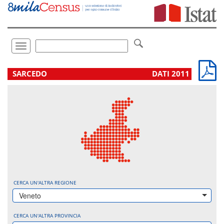
Vai
direttamente
a:
Contenuto
Ricerca
Toggle
navigation
.
SARCEDO
DATI 2011
CERCA UN'ALTRA REGIONE
Veneto
CERCA UN'ALTRA PROVINCIA