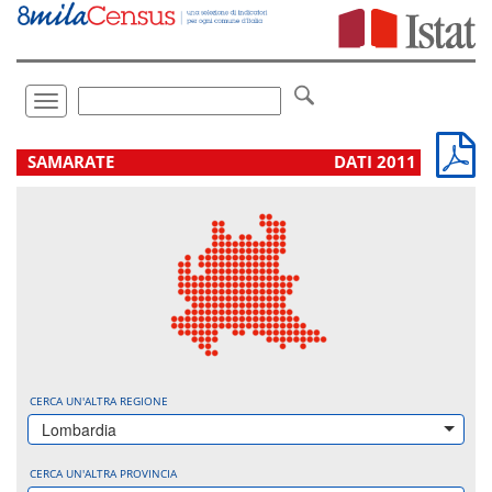
Vai
direttamente
a:
Contenuto
Ricerca
Toggle
navigation
.
SAMARATE
DATI 2011
CERCA UN'ALTRA REGIONE
Lombardia
CERCA UN'ALTRA PROVINCIA